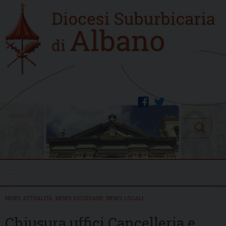
Skip
Home
to
new
content
facebook
twitter
Search
Menu
NEWS ATTUALITÀ
,
NEWS DIOCESANE
,
NEWS LOCALI
Chiusura uffici Cancelleria e