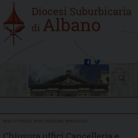
Skip
Home
to
new
content
facebook
twitter
Search
Menu
NEWS ATTUALITÀ
,
NEWS DIOCESANE
,
NEWS LOCALI
Chiusura uffici Cancelleria e