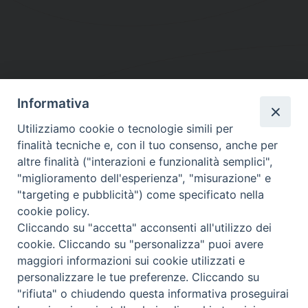
Informativa
DIOCESI SUBURBICARIA DI ALBANO
Utilizziamo cookie o tecnologie simili per
Contatti:
Tel.: 06.93268401 - Fax.: 06.9323844
finalità tecniche e, con il tuo consenso, anche per
E-mail:
curia@diocesidialbano.it
altre finalità ("interazioni e funzionalità semplici",
"miglioramento dell'esperienza", "misurazione" e
Orari:
dal Lunedì al Venerdì Ore: 9:00 - 13:00
"targeting e pubblicità") come specificato nella
cookie policy.
Orario ufficio Matrimoni:
Cliccando su "accetta" acconsenti all'utilizzo dei
Lunedì, Mercoledì e Venerdì, Ore 9:30 - 12:30
cookie. Cliccando su "personalizza" puoi avere
maggiori informazioni sui cookie utilizzati e
personalizzare le tue preferenze. Cliccando su
"rifiuta" o chiudendo questa informativa proseguirai
Diocesi Suburbicaria di Albano