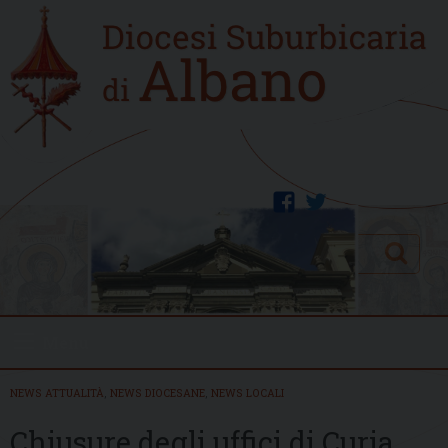
Skip
Home
to
new
content
facebook
twitter
Search
Menu
NEWS ATTUALITÀ
,
NEWS DIOCESANE
,
NEWS LOCALI
Chiusure degli uffici di Curia