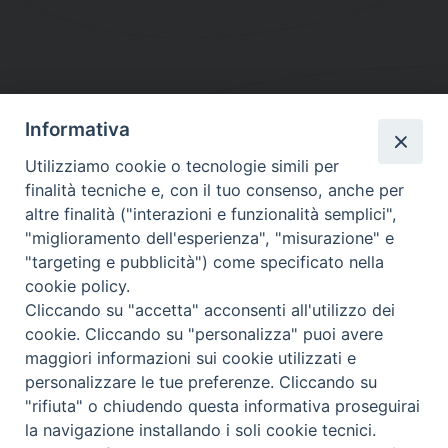
Informativa
DIOCESI SUBURBICARIA DI ALBANO
Utilizziamo cookie o tecnologie simili per
Contatti:
Tel.: 06.93268401 - Fax.: 06.9323844
finalità tecniche e, con il tuo consenso, anche per
E-mail:
curia@diocesidialbano.it
altre finalità ("interazioni e funzionalità semplici",
"miglioramento dell'esperienza", "misurazione" e
Orari:
dal Lunedì al Venerdì Ore: 9:00 - 13:00
"targeting e pubblicità") come specificato nella
cookie policy.
Orario ufficio Matrimoni:
Cliccando su "accetta" acconsenti all'utilizzo dei
Lunedì, Mercoledì e Venerdì, Ore 9:30 - 12:30
cookie. Cliccando su "personalizza" puoi avere
maggiori informazioni sui cookie utilizzati e
personalizzare le tue preferenze. Cliccando su
"rifiuta" o chiudendo questa informativa proseguirai
Diocesi Suburbicaria di Albano
la navigazione installando i soli cookie tecnici.
Copyright © 2021