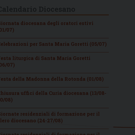
Calendario Diocesano
iornata diocesana degli oratori estivi
01/07)
elebrazioni per Santa Maria Goretti (05/07)
esta liturgica di Santa Maria Goretti
06/07)
esta della Madonna della Rotonda (01/08)
hiusura uffici della Curia diocesana (13/08-
0/08)
iornate residenziali di formazione per il
lero diocesano (24-27/08)
iornate residenziali di formazione per il