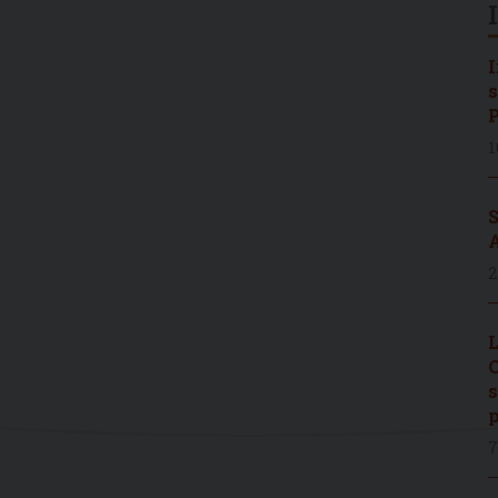
I
s
P
1
S
A
2
L
C
s
p
7