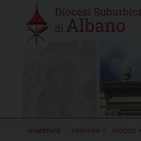
Skip
Home
to
new
content
HOMEPAGE
VESCOVO
DIOCESI