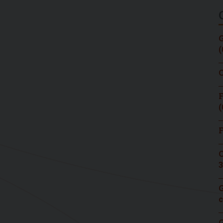
G
(
C
F
(
F
C
3
G
c
G