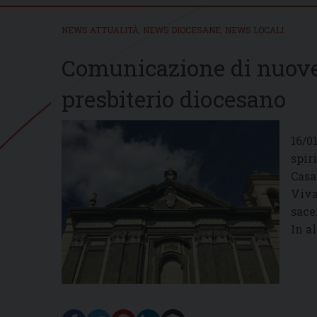
NEWS ATTUALITÀ
,
NEWS DIOCESANE
,
NEWS LOCALI
Comunicazione di nuove
presbiterio diocesano
16/0
spir
Casa
Viva
sace
In al