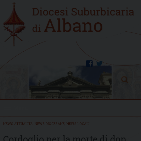
Skip
Home
to
new
content
facebook
twitter
Search
Menu
NEWS ATTUALITÀ
,
NEWS DIOCESANE
,
NEWS LOCALI
Cordoglio per la morte di don