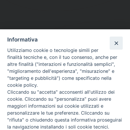
Informativa
DIOCESI SUBURBICARIA DI ALBANO
Utilizziamo cookie o tecnologie simili per
Contatti:
Tel.: 06.93268401 - Fax.: 06.9323844
finalità tecniche e, con il tuo consenso, anche per
E-mail:
curia@diocesidialbano.it
altre finalità ("interazioni e funzionalità semplici",
"miglioramento dell'esperienza", "misurazione" e
Orari:
dal Lunedì al Venerdì Ore: 9:00 - 13:00
"targeting e pubblicità") come specificato nella
cookie policy.
Orario ufficio Matrimoni:
Cliccando su "accetta" acconsenti all'utilizzo dei
Lunedì, Mercoledì e Venerdì, Ore 9:30 - 12:30
cookie. Cliccando su "personalizza" puoi avere
maggiori informazioni sui cookie utilizzati e
personalizzare le tue preferenze. Cliccando su
"rifiuta" o chiudendo questa informativa proseguirai
Diocesi Suburbicaria di Albano
la navigazione installando i soli cookie tecnici.
Copyright © 2021