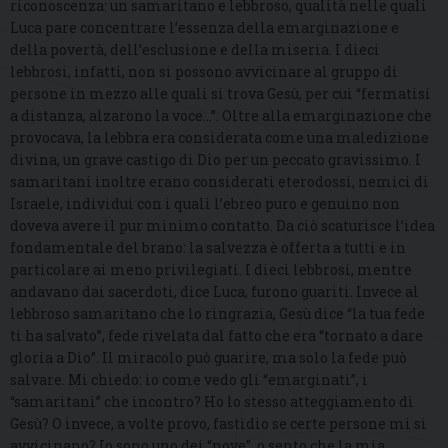
riconoscenza: un samaritano e lebbroso, qualità nelle quali
Luca pare concentrare l’essenza della emarginazione e
della povertà, dell’esclusione e della miseria. I dieci
lebbrosi, infatti, non si possono avvicinare al gruppo di
persone in mezzo alle quali si trova Gesù, per cui “fermatisi
a distanza, alzarono la voce…”. Oltre alla emarginazione che
provocava, la lebbra era considerata come una maledizione
divina, un grave castigo di Dio per un peccato gravissimo. I
samaritani inoltre erano considerati eterodossi, nemici di
Israele, individui con i quali l’ebreo puro e genuino non
doveva avere il pur minimo contatto. Da ciò scaturisce l’idea
fondamentale del brano: la salvezza è offerta a tutti e in
particolare ai meno privilegiati. I dieci lebbrosi, mentre
andavano dai sacerdoti, dice Luca, furono guariti. Invece al
lebbroso samaritano che lo ringrazia, Gesù dice “la tua fede
ti ha salvato”, fede rivelata dal fatto che era “tornato a dare
gloria a Dio”. Il miracolo può guarire, ma solo la fede può
salvare. Mi chiedo: io come vedo gli “emarginati”, i
“samaritani” che incontro? Ho lo stesso atteggiamento di
Gesù? O invece, a volte provo, fastidio se certe persone mi si
avvicinano? Io sono uno dei “nove”, o sento che la mia