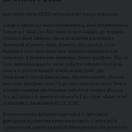
mercoledì della XXXII settimana del tempo ordinario
Lungo il cammino verso Gerusalemme, Gesù attraversava la
Samaria e laGalilea. Entrando in un villaggio, gli vennero
incontro dieci lebbrosi, che si fermarono a distanza e
dissero ad alta voce: «Gesù, maestro, abbi pietà di noi!».
Appena li vide, Gesù disse loro: «Andate a presentarvi ai
sacerdoti». E mentre essi andavano, furono purificati. Uno di
loro, vedendosi guarito, tornò indietro lodando Dio a gran
voce, e si prostrò davanti a Gesù, ai suoi piedi, per
ringraziarlo. Era un Samaritano. Ma Gesù osservò: «Non ne
sono stati purificati dieci? E gli altri nove dove sono? Non si
è trovato nessuno che tornasse indietro a rendere gloria a
Dio, all’infuori di questo straniero?». E gli disse: «Àlzati e va’;
la tua fede ti ha salvato!» (Lc 17, 11-19).
Il tema centrale della pericope non è il fatto della
guarigione miracolosa e nemmeno tanto il tema della
riconoscenza, quanto la qualità della persona che prova tale