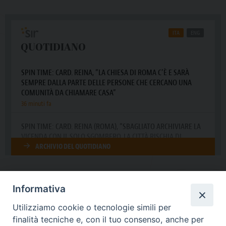
Informativa
DIOCESI SUBURBICARIA DI ALBANO
Utilizziamo cookie o tecnologie simili per
Contatti:
Tel.: 06.93268401 - Fax.: 06.9323844
finalità tecniche e, con il tuo consenso, anche per