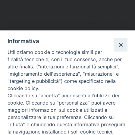
Informativa
DIOCESI SUBURBICARIA DI ALBANO
Utilizziamo cookie o tecnologie simili per
Contatti:
Tel.: 06.93268401 - Fax.: 06.9323844
finalità tecniche e, con il tuo consenso, anche per
E-mail:
curia@diocesidialbano.it
altre finalità ("interazioni e funzionalità semplici",
"miglioramento dell'esperienza", "misurazione" e
Orari:
dal Lunedì al Venerdì Ore: 9:00 - 13:00
"targeting e pubblicità") come specificato nella
cookie policy.
Orario ufficio Matrimoni:
Cliccando su "accetta" acconsenti all'utilizzo dei
Lunedì, Mercoledì e Venerdì, Ore 9:30 - 12:30
cookie. Cliccando su "personalizza" puoi avere
maggiori informazioni sui cookie utilizzati e
personalizzare le tue preferenze. Cliccando su
"rifiuta" o chiudendo questa informativa proseguirai
Diocesi Suburbicaria di Albano
la navigazione installando i soli cookie tecnici.
Copyright © 2021