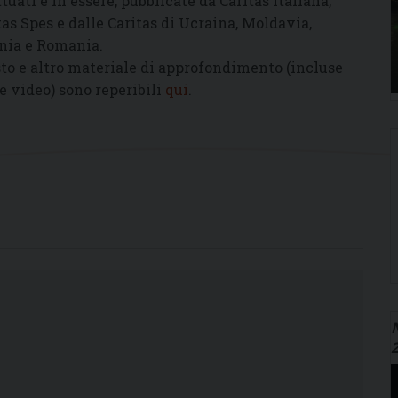
ttuati e in essere, pubblicate da Caritas italiana,
tas Spes e dalle Caritas di Ucraina, Moldavia,
nia e Romania.
to e altro materiale di approfondimento (incluse
 e video) sono reperibili
qui
.
N