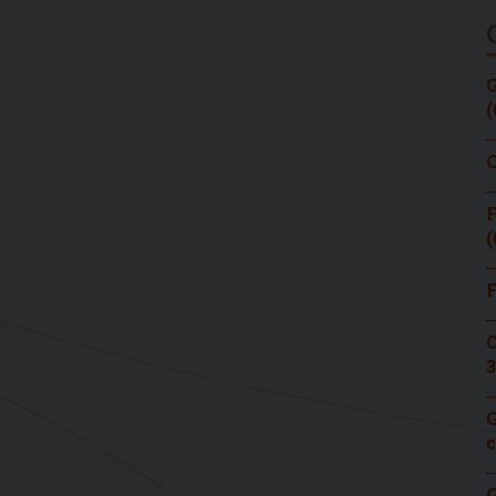
G
(
C
F
(
F
C
3
G
c
G