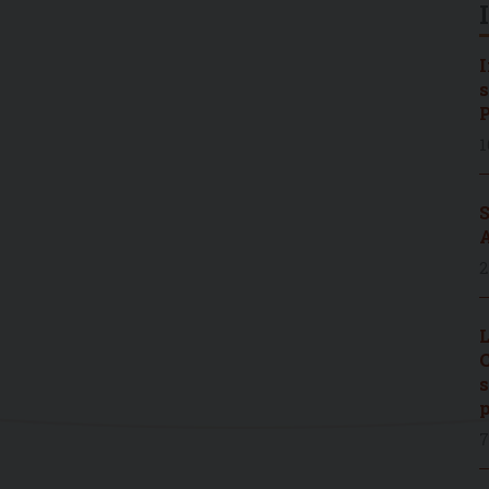
I
s
P
1
S
A
2
L
C
s
p
7