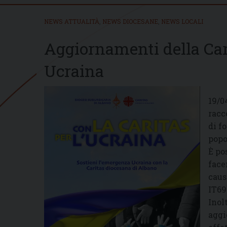
NEWS ATTUALITÀ
,
NEWS DIOCESANE
,
NEWS LOCALI
Aggiornamenti della Car
Ucraina
19/0
racc
di f
popo
È po
face
caus
IT69
Inol
aggi