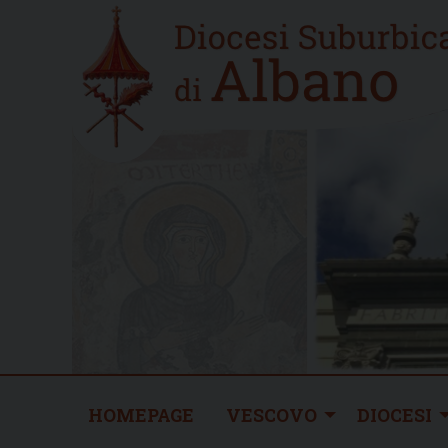
Skip
Home
to
new
content
HOMEPAGE
VESCOVO
DIOCESI