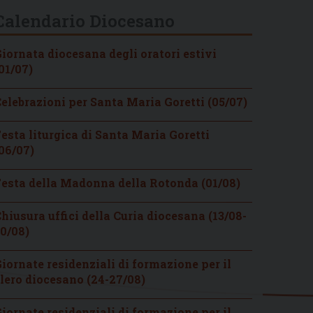
Calendario Diocesano
iornata diocesana degli oratori estivi
01/07)
elebrazioni per Santa Maria Goretti (05/07)
esta liturgica di Santa Maria Goretti
06/07)
esta della Madonna della Rotonda (01/08)
hiusura uffici della Curia diocesana (13/08-
0/08)
iornate residenziali di formazione per il
lero diocesano (24-27/08)
iornate residenziali di formazione per il