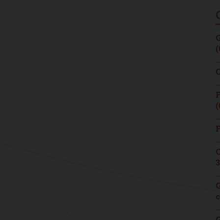
G
(
C
F
(
F
C
3
G
c
G