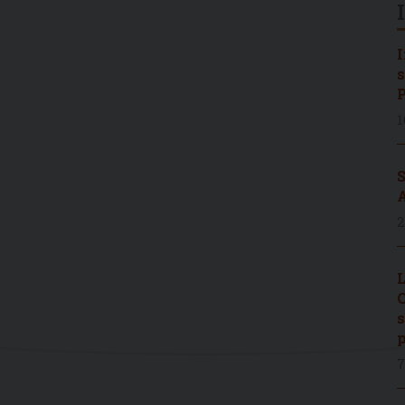
I
s
P
1
S
A
2
L
C
s
p
7