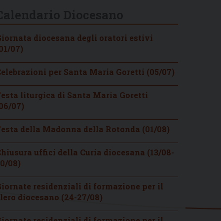
Calendario Diocesano
iornata diocesana degli oratori estivi
01/07)
elebrazioni per Santa Maria Goretti (05/07)
esta liturgica di Santa Maria Goretti
06/07)
esta della Madonna della Rotonda (01/08)
hiusura uffici della Curia diocesana (13/08-
0/08)
iornate residenziali di formazione per il
lero diocesano (24-27/08)
iornate residenziali di formazione per il