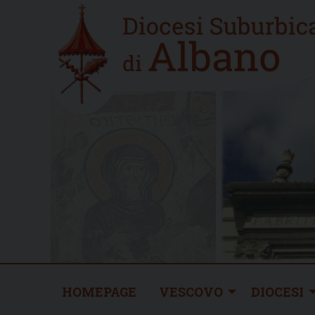
Skip
Home
to
new
content
HOMEPAGE
VESCOVO
DIOCESI