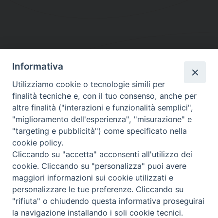
Informativa
DIOCESI SUBURBICARIA DI ALBANO
Utilizziamo cookie o tecnologie simili per
Contatti:
Tel.: 06.93268401 - Fax.: 06.9323844
finalità tecniche e, con il tuo consenso, anche per
E-mail:
curia@diocesidialbano.it
altre finalità ("interazioni e funzionalità semplici",
"miglioramento dell'esperienza", "misurazione" e
Orari:
dal Lunedì al Venerdì Ore: 9:00 - 13:00
"targeting e pubblicità") come specificato nella
cookie policy.
Orario ufficio Matrimoni:
Cliccando su "accetta" acconsenti all'utilizzo dei
Lunedì, Mercoledì e Venerdì, Ore 9:30 - 12:30
cookie. Cliccando su "personalizza" puoi avere
maggiori informazioni sui cookie utilizzati e
personalizzare le tue preferenze. Cliccando su
"rifiuta" o chiudendo questa informativa proseguirai
Diocesi Suburbicaria di Albano
la navigazione installando i soli cookie tecnici.
Copyright © 2021