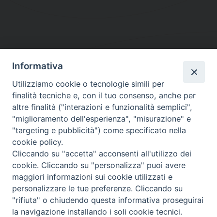
Informativa
DIOCESI SUBURBICARIA DI ALBANO
Utilizziamo cookie o tecnologie simili per
Contatti:
Tel.: 06.93268401 - Fax.: 06.9323844
finalità tecniche e, con il tuo consenso, anche per
E-mail:
curia@diocesidialbano.it
altre finalità ("interazioni e funzionalità semplici",
"miglioramento dell'esperienza", "misurazione" e
Orari:
dal Lunedì al Venerdì Ore: 9:00 - 13:00
"targeting e pubblicità") come specificato nella
cookie policy.
Orario ufficio Matrimoni:
Cliccando su "accetta" acconsenti all'utilizzo dei
Lunedì, Mercoledì e Venerdì, Ore 9:30 - 12:30
cookie. Cliccando su "personalizza" puoi avere
maggiori informazioni sui cookie utilizzati e
personalizzare le tue preferenze. Cliccando su
"rifiuta" o chiudendo questa informativa proseguirai
Diocesi Suburbicaria di Albano
la navigazione installando i soli cookie tecnici.
Copyright © 2021