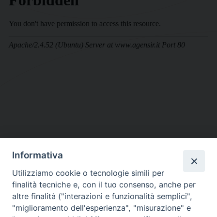
Informativa
DIOCESI SUBURBICARIA DI ALBANO
Utilizziamo cookie o tecnologie simili per
Contatti:
Tel.: 06.93268401 - Fax.: 06.9323844
finalità tecniche e, con il tuo consenso, anche per
E-mail:
curia@diocesidialbano.it
altre finalità ("interazioni e funzionalità semplici",
"miglioramento dell'esperienza", "misurazione" e
Orari:
dal Lunedì al Venerdì Ore: 9:00 - 13:00