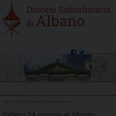
Skip
Home
to
new
content
facebook
twitter
Search
Menu
NEWS ATTUALITÀ
,
NEWS DIOCESANE
,
NEWS LOCALI
Sabato 24 giugno al Museo