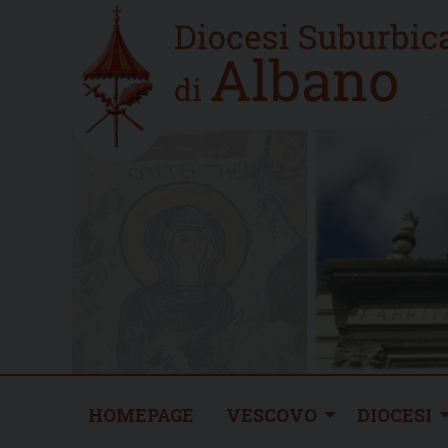
Skip
Home
to
new
content
HOMEPAGE
VESCOVO
DIOCESI