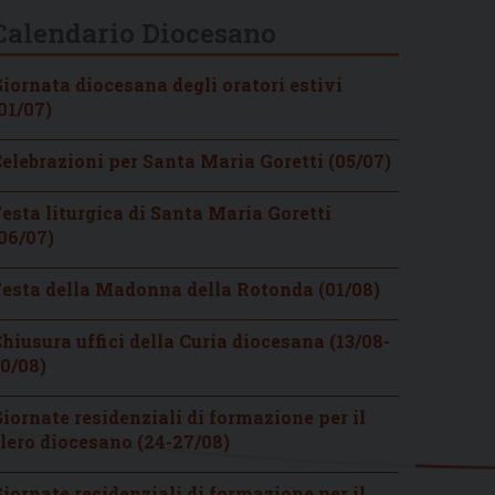
Calendario Diocesano
iornata diocesana degli oratori estivi
01/07)
elebrazioni per Santa Maria Goretti (05/07)
esta liturgica di Santa Maria Goretti
06/07)
esta della Madonna della Rotonda (01/08)
hiusura uffici della Curia diocesana (13/08-
0/08)
iornate residenziali di formazione per il
lero diocesano (24-27/08)
iornate residenziali di formazione per il