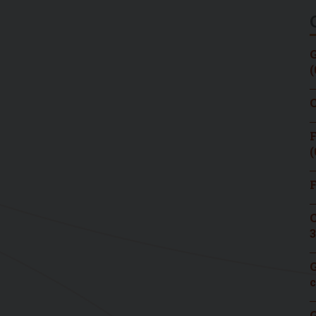
G
(
C
F
(
F
C
3
G
c
G