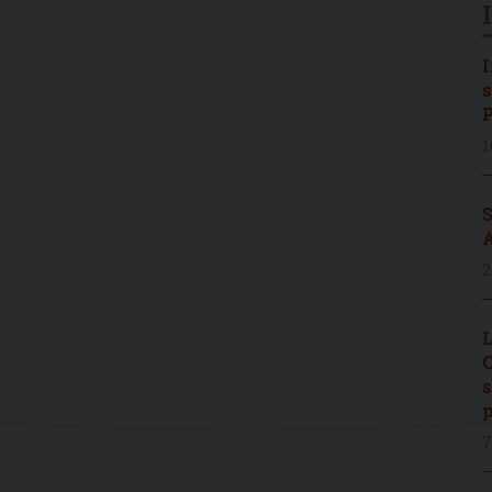
I
s
P
1
S
A
2
L
C
s
p
7