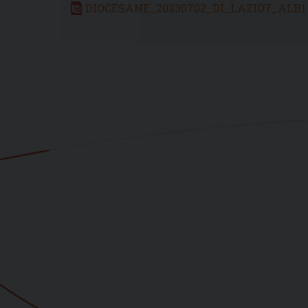
DIOCESANE_20230702_DI_LAZIO7_ALB1