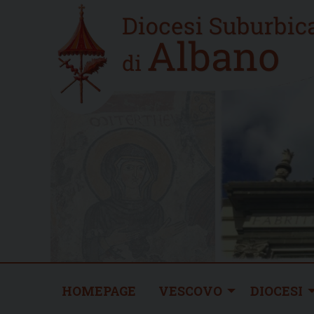
Skip
Home
to
new
content
HOMEPAGE
VESCOVO
DIOCESI