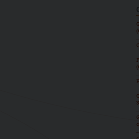
G
(
C
F
(
F
C
3
G
c
G