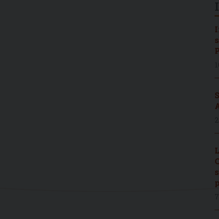
I
s
P
1
S
A
2
L
C
s
p
7