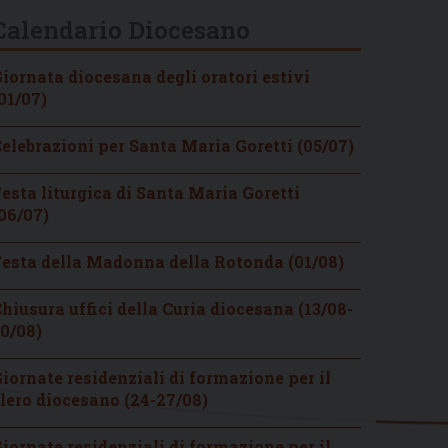
Calendario Diocesano
iornata diocesana degli oratori estivi
01/07)
elebrazioni per Santa Maria Goretti (05/07)
esta liturgica di Santa Maria Goretti
06/07)
esta della Madonna della Rotonda (01/08)
hiusura uffici della Curia diocesana (13/08-
0/08)
iornate residenziali di formazione per il
lero diocesano (24-27/08)
iornate residenziali di formazione per il