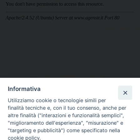
Informativa
DIOCESI SUBURBICARIA DI ALBANO
Utilizziamo cookie o tecnologie simili per
Contatti:
Tel.: 06.93268401 - Fax.: 06.9323844
finalità tecniche e, con il tuo consenso, anche per
E-mail:
curia@diocesidialbano.it
altre finalità ("interazioni e funzionalità semplici",
"miglioramento dell'esperienza", "misurazione" e
Orari:
dal Lunedì al Venerdì Ore: 9:00 - 13:00
"targeting e pubblicità") come specificato nella
cookie policy.