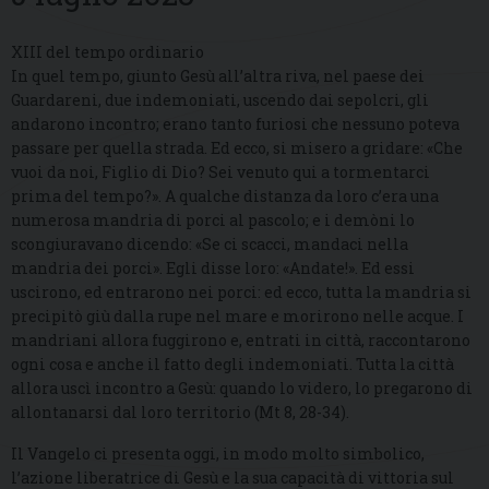
XIII del tempo ordinario
In quel tempo, giunto Gesù all’altra riva, nel paese dei
Guardareni, due indemoniati, uscendo dai sepolcri, gli
andarono incontro; erano tanto furiosi che nessuno poteva
passare per quella strada. Ed ecco, si misero a gridare: «Che
vuoi da noi, Figlio di Dio? Sei venuto qui a tormentarci
prima del tempo?». A qualche distanza da loro c’era una
numerosa mandria di porci al pascolo; e i demòni lo
scongiuravano dicendo: «Se ci scacci, mandaci nella
mandria dei porci». Egli disse loro: «Andate!». Ed essi
uscirono, ed entrarono nei porci: ed ecco, tutta la mandria si
precipitò giù dalla rupe nel mare e morirono nelle acque. I
mandriani allora fuggirono e, entrati in città, raccontarono
ogni cosa e anche il fatto degli indemoniati. Tutta la città
allora uscì incontro a Gesù: quando lo videro, lo pregarono di
allontanarsi dal loro territorio (Mt 8, 28-34).
Il Vangelo ci presenta oggi, in modo molto simbolico,
l’azione liberatrice di Gesù e la sua capacità di vittoria sul