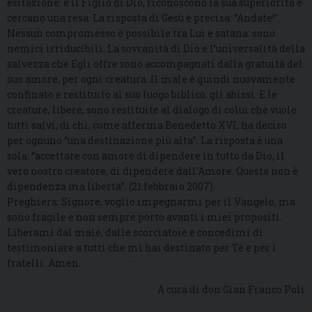
esitazione: è il Figlio di Dio, riconoscono la sua superiorità e
cercano una resa. La risposta di Gesù è precisa: “Andate!”.
Nessun compromesso è possibile tra Lui e satana: sono
nemici irriducibili. La sovranità di Dio e l’universalità della
salvezza che Egli offre sono accompagnati dalla gratuità del
suo amore, per ogni creatura. Il male è quindi nuovamente
confinato e restituito al suo luogo biblico: gli abissi. E le
creature, libere, sono restituite al dialogo di colui che vuole
tutti salvi, di chi, come afferma Benedetto XVI, ha deciso
per ognuno “una destinazione più alta”. La risposta è una
sola: “accettare con amore di dipendere in tutto da Dio, il
vero nostro creatore, di dipendere dall’Amore. Questa non è
dipendenza ma libertà”. (21 febbraio 2007).
Preghiera: Signore, voglio impegnarmi per il Vangelo, ma
sono fragile e non sempre porto avanti i miei propositi.
Liberami dal male, dalle scorciatoie e concedimi di
testimoniare a tutti che mi hai destinato per Te e per i
fratelli. Amen.
A cura di don Gian Franco Poli