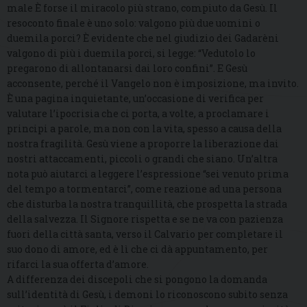
male È forse il miracolo più strano, compiuto da Gesù. Il
resoconto finale è uno solo: valgono più due uomini o
duemila porci? È evidente che nel giudizio dei Gadarèni
valgono di più i duemila porci, si legge: “Vedutolo lo
pregarono di allontanarsi dai loro confini”. E Gesù
acconsente, perché il Vangelo non è imposizione, ma invito.
È una pagina inquietante, un’occasione di verifica per
valutare l’ipocrisia che ci porta, a volte, a proclamare i
principi a parole, ma non con la vita, spesso a causa della
nostra fragilità. Gesù viene a proporre la liberazione dai
nostri attaccamenti, piccoli o grandi che siano. Un’altra
nota può aiutarci a leggere l’espressione “sei venuto prima
del tempo a tormentarci”, come reazione ad una persona
che disturba la nostra tranquillità, che prospetta la strada
della salvezza. Il Signore rispetta e se ne va con pazienza
fuori della città santa, verso il Calvario per completare il
suo dono di amore, ed è lì che ci dà appuntamento, per
rifarci la sua offerta d’amore.
A differenza dei discepoli che si pongono la domanda
sull’identità di Gesù, i demoni lo riconoscono subito senza