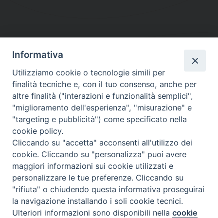
Informativa
DIOCESI SUBURBICARIA DI ALBANO
Utilizziamo cookie o tecnologie simili per
Contatti:
Tel.: 06.93268401 - Fax.: 06.9323844
finalità tecniche e, con il tuo consenso, anche per
E-mail:
curia@diocesidialbano.it
altre finalità ("interazioni e funzionalità semplici",
"miglioramento dell'esperienza", "misurazione" e
Orari:
dal Lunedì al Venerdì Ore: 9:00 - 13:00
"targeting e pubblicità") come specificato nella
cookie policy.
Orario ufficio Matrimoni:
Cliccando su "accetta" acconsenti all'utilizzo dei
Lunedì, Mercoledì e Venerdì, Ore 9:30 - 12:30
cookie. Cliccando su "personalizza" puoi avere
maggiori informazioni sui cookie utilizzati e
personalizzare le tue preferenze. Cliccando su
"rifiuta" o chiudendo questa informativa proseguirai
Diocesi Suburbicaria di Albano
la navigazione installando i soli cookie tecnici.
Copyright © 2021
Ulteriori informazioni sono disponibili nella
cookie
Preferenze Cookie