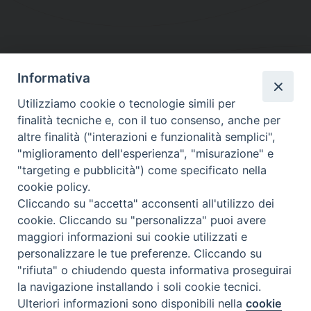
Informativa
DIOCESI SUBURBICARIA DI ALBANO
Utilizziamo cookie o tecnologie simili per
Contatti:
Tel.: 06.93268401 - Fax.: 06.9323844
finalità tecniche e, con il tuo consenso, anche per
E-mail:
curia@diocesidialbano.it
altre finalità ("interazioni e funzionalità semplici",
"miglioramento dell'esperienza", "misurazione" e
Orari:
dal Lunedì al Venerdì Ore: 9:00 - 13:00
"targeting e pubblicità") come specificato nella
cookie policy.
Orario ufficio Matrimoni:
Cliccando su "accetta" acconsenti all'utilizzo dei
Lunedì, Mercoledì e Venerdì, Ore 9:30 - 12:30
cookie. Cliccando su "personalizza" puoi avere
maggiori informazioni sui cookie utilizzati e
personalizzare le tue preferenze. Cliccando su
"rifiuta" o chiudendo questa informativa proseguirai
Diocesi Suburbicaria di Albano
la navigazione installando i soli cookie tecnici.
Copyright © 2021
Ulteriori informazioni sono disponibili nella
cookie
Preferenze Cookie