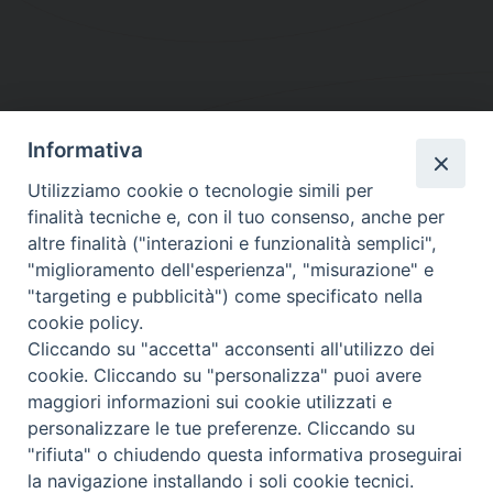
Informativa
DIOCESI SUBURBICARIA DI ALBANO
Utilizziamo cookie o tecnologie simili per
Contatti:
Tel.: 06.93268401 - Fax.: 06.9323844
finalità tecniche e, con il tuo consenso, anche per
E-mail:
curia@diocesidialbano.it
altre finalità ("interazioni e funzionalità semplici",
"miglioramento dell'esperienza", "misurazione" e
Orari:
dal Lunedì al Venerdì Ore: 9:00 - 13:00
"targeting e pubblicità") come specificato nella
cookie policy.
Orario ufficio Matrimoni:
Cliccando su "accetta" acconsenti all'utilizzo dei
Lunedì, Mercoledì e Venerdì, Ore 9:30 - 12:30
cookie. Cliccando su "personalizza" puoi avere
maggiori informazioni sui cookie utilizzati e
personalizzare le tue preferenze. Cliccando su
"rifiuta" o chiudendo questa informativa proseguirai
Diocesi Suburbicaria di Albano
la navigazione installando i soli cookie tecnici.
Copyright © 2021