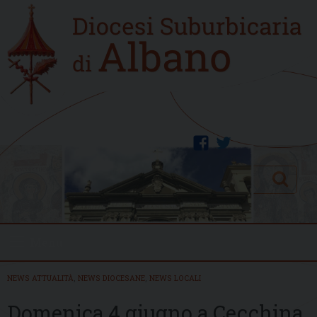
Skip
Home
to
new
content
facebook
twitter
Search
Menu
NEWS ATTUALITÀ
,
NEWS DIOCESANE
,
NEWS LOCALI
Domenica 4 giugno a Cecchina,