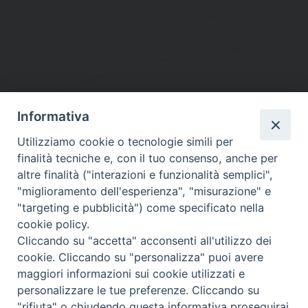
Informativa
DIOCESI SUBURBICARIA DI ALBANO
Utilizziamo cookie o tecnologie simili per
Contatti:
Tel.: 06.93268401 - Fax.: 06.9323844
finalità tecniche e, con il tuo consenso, anche per
E-mail:
curia@diocesidialbano.it
altre finalità ("interazioni e funzionalità semplici",
"miglioramento dell'esperienza", "misurazione" e
Orari:
dal Lunedì al Venerdì Ore: 9:00 - 13:00
"targeting e pubblicità") come specificato nella
cookie policy.
Orario ufficio Matrimoni:
Cliccando su "accetta" acconsenti all'utilizzo dei
Lunedì, Mercoledì e Venerdì, Ore 9:30 - 12:30
cookie. Cliccando su "personalizza" puoi avere
maggiori informazioni sui cookie utilizzati e
personalizzare le tue preferenze. Cliccando su
"rifiuta" o chiudendo questa informativa proseguirai