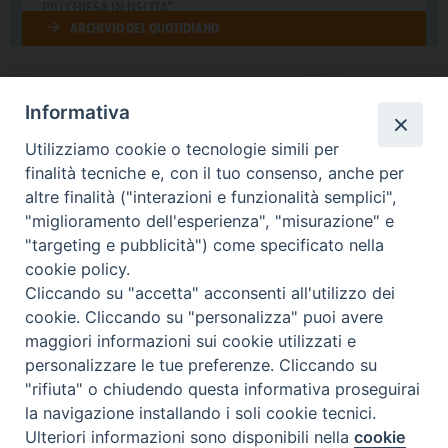
Informativa
DIOCESI SUBURBICARIA DI ALBANO
Utilizziamo cookie o tecnologie simili per
Contatti:
Tel.: 06.93268401 - Fax.: 06.9323844
finalità tecniche e, con il tuo consenso, anche per
E-mail:
curia@diocesidialbano.it
altre finalità ("interazioni e funzionalità semplici",
"miglioramento dell'esperienza", "misurazione" e
Orari:
dal Lunedì al Venerdì Ore: 9:00 - 13:00
"targeting e pubblicità") come specificato nella
cookie policy.
Orario ufficio Matrimoni:
Cliccando su "accetta" acconsenti all'utilizzo dei
Lunedì, Mercoledì e Venerdì, Ore 9:30 - 12:30
cookie. Cliccando su "personalizza" puoi avere
maggiori informazioni sui cookie utilizzati e
personalizzare le tue preferenze. Cliccando su
"rifiuta" o chiudendo questa informativa proseguirai
Diocesi Suburbicaria di Albano
la navigazione installando i soli cookie tecnici.
Copyright © 2021
Ulteriori informazioni sono disponibili nella
cookie
Preferenze Cookie