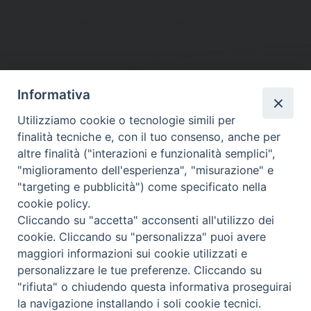
Informativa
DIOCESI SUBURBICARIA DI ALBANO
Utilizziamo cookie o tecnologie simili per
Contatti:
Tel.: 06.93268401 - Fax.: 06.9323844
finalità tecniche e, con il tuo consenso, anche per
E-mail:
curia@diocesidialbano.it
altre finalità ("interazioni e funzionalità semplici",
"miglioramento dell'esperienza", "misurazione" e
Orari:
dal Lunedì al Venerdì Ore: 9:00 - 13:00
"targeting e pubblicità") come specificato nella
cookie policy.
Orario ufficio Matrimoni:
Cliccando su "accetta" acconsenti all'utilizzo dei
Lunedì, Mercoledì e Venerdì, Ore 9:30 - 12:30
cookie. Cliccando su "personalizza" puoi avere
maggiori informazioni sui cookie utilizzati e
personalizzare le tue preferenze. Cliccando su
"rifiuta" o chiudendo questa informativa proseguirai
Diocesi Suburbicaria di Albano
la navigazione installando i soli cookie tecnici.
Copyright © 2021