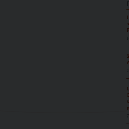
I
s
P
1
S
A
2
L
C
s
p
7