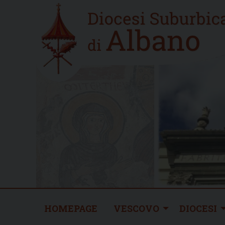
Skip
Home
to
new
content
HOMEPAGE
VESCOVO
DIOCESI