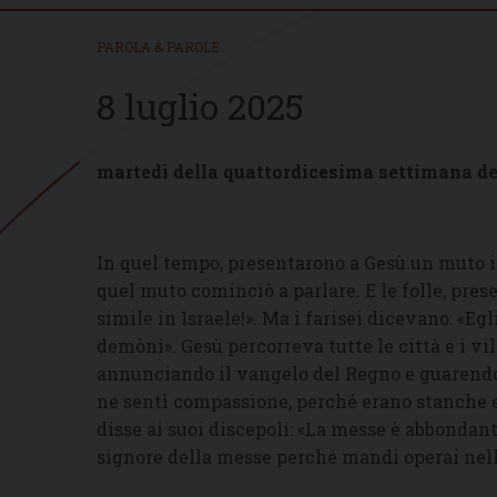
PAROLA & PAROLE
8 luglio 2025
martedì della quattordicesima settimana de
In quel tempo, presentarono a Gesù un muto i
quel muto cominciò a parlare. E le folle, pres
simile in Israele!». Ma i farisei dicevano: «Eg
demòni». Gesù percorreva tutte le città e i vi
annunciando il vangelo del Regno e guarendo 
ne sentì compassione, perché erano stanche e
disse ai suoi discepoli: «La messe è abbondan
signore della messe perché mandi operai nella