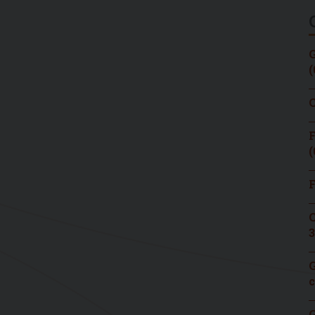
G
(
C
F
(
F
C
3
G
c
G