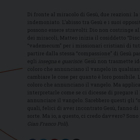
Di fronte al miracolo di Gesù, due reazioni: la 
indemoniato. L’abisso tra Gesù e i suoi opposi
possono essere stravolti: Dio non costringe al
dei miracoli, Matteo inizia il cosiddetto “Dis
“vademecum” per i missionari cristiani di tut
partire dalla stessa “compassione” di Gesù pas
egli
insegna
e
guarisce
. Gesù non trasmette id
coloro che annunciano il vangelo in qualsia
cambiare le cose per quanto è loro possibile.
coloro che annunciano il vangelo. Ma applica
interpretarle come se ci dicesse di pregare il
annunciare il vangelo. Sarebbero questi gli “ope
quali, felici di aver incontrato Gesù, fanno di
sorte. Ma io, a questo, ci credo davvero? Sono
Gian Franco Poli
).