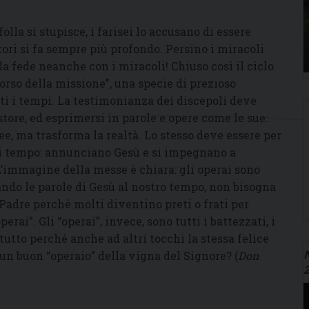
folla si stupisce, i farisei lo accusano di essere
tori si fa sempre più profondo. Persino i miracoli
la fede neanche con i miracoli! Chiuso così il ciclo
corso della missione”, una specie di prezioso
ti i tempi. La testimonianza dei discepoli deve
tore, ed esprimersi in parole e opere come le sue:
ee, ma trasforma la realtà. Lo stesso deve essere per
si tempo: annunciano Gesù e si impegnano a
 L’immagine della messe è chiara: gli operai sono
ndo le parole di Gesù al nostro tempo, non bisogna
 Padre perché molti diventino preti o frati per
rai”. Gli “operai”, invece, sono tutti i battezzati, i
 tutto perché anche ad altri tocchi la stessa felice
N
 un buon “operaio” della vigna del Signore? (
Don