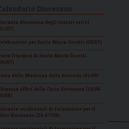
Calendario Diocesano
iornata diocesana degli oratori estivi
01/07)
elebrazioni per Santa Maria Goretti (05/07)
esta liturgica di Santa Maria Goretti
06/07)
esta della Madonna della Rotonda (01/08)
hiusura uffici della Curia diocesana (13/08-
0/08)
iornate residenziali di formazione per il
lero diocesano (24-27/08)
iornate residenziali di formazione per il