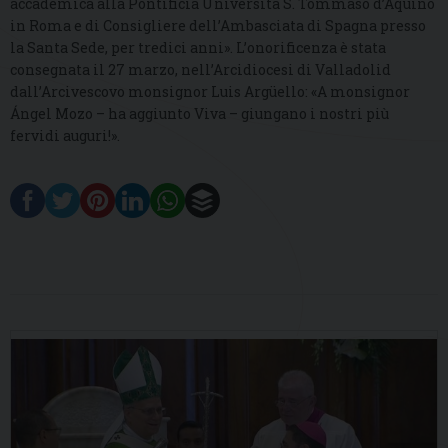
accademica alla Pontificia Università S. Tommaso d’Aquino
in Roma e di Consigliere dell’Ambasciata di Spagna presso
la Santa Sede, per tredici anni». L’onorificenza è stata
consegnata il 27 marzo, nell’Arcidiocesi di Valladolid
dall’Arcivescovo monsignor Luis Argüello: «A monsignor
Ángel Mozo – ha aggiunto Viva – giungano i nostri più
fervidi auguri!».