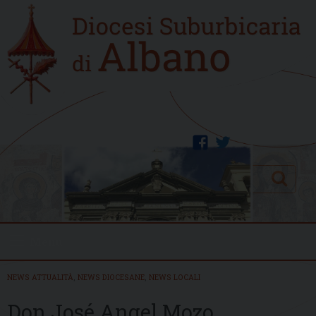
Skip
Home
to
new
content
facebook
twitter
Search
Menu
NEWS ATTUALITÀ
,
NEWS DIOCESANE
,
NEWS LOCALI
Don José Angel Mozo