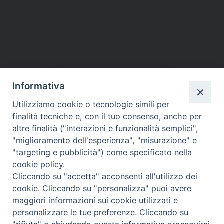
Informativa
DIOCESI SUBURBICARIA DI ALBANO
Utilizziamo cookie o tecnologie simili per
Contatti:
Tel.: 06.93268401 - Fax.: 06.9323844
finalità tecniche e, con il tuo consenso, anche per
E-mail:
curia@diocesidialbano.it
altre finalità ("interazioni e funzionalità semplici",
"miglioramento dell'esperienza", "misurazione" e
Orari:
dal Lunedì al Venerdì Ore: 9:00 - 13:00
"targeting e pubblicità") come specificato nella
cookie policy.
Orario ufficio Matrimoni:
Cliccando su "accetta" acconsenti all'utilizzo dei
Lunedì, Mercoledì e Venerdì, Ore 9:30 - 12:30
cookie. Cliccando su "personalizza" puoi avere
maggiori informazioni sui cookie utilizzati e
personalizzare le tue preferenze. Cliccando su