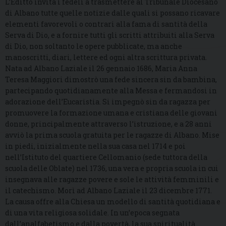
L’Editto invita i fedeli a trasmettere al Tribunale Diocesano
di Albano tutte quelle notizie dalle quali si possano ricavare
elementi favorevoli o contrari alla fama di santità della
Serva di Dio, e a fornire tutti gli scritti attribuiti alla Serva
di Dio, non soltanto le opere pubblicate, ma anche
manoscritti, diari, lettere ed ogni altra scrittura privata.
Nata ad Albano Laziale il 26 gennaio 1686, Maria Anna
Teresa Maggiori dimostrò una fede sincera sin da bambina,
partecipando quotidianamente alla Messa e fermandosi in
adorazione dell’Eucaristia. Si impegnò sin da ragazza per
promuovere la formazione umana e cristiana delle giovani
donne, principalmente attraverso l’istruzione, e a 28 anni
avviò la prima scuola gratuita per le ragazze di Albano. Mise
in piedi, inizialmente nella sua casa nel 1714 e poi
nell’Istituto del quartiere Cellomanio (sede tuttora della
scuola delle Oblate) nel 1736, una vera e propria scuola in cui
insegnava alle ragazze povere e sole le attività femminili e
il catechismo. Morì ad Albano Laziale il 23 dicembre 1771.
La causa offre alla Chiesa un modello di santità quotidiana e
di una vita religiosa solidale. In un’epoca segnata
dall’analfabetismo e dalla povertà, la sua spiritualità