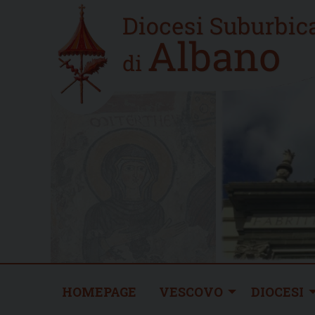
Skip
Home
to
new
content
HOMEPAGE
VESCOVO
DIOCESI