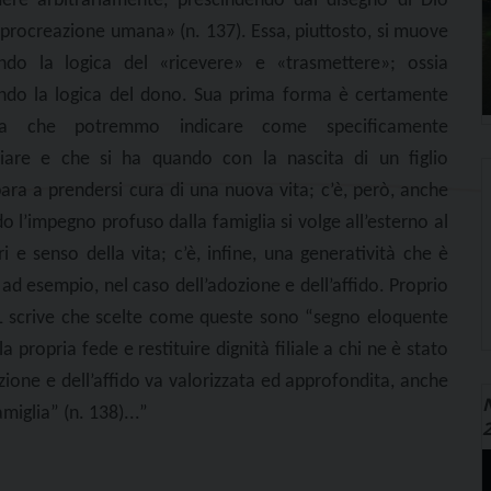
dere arbitrariamente, prescindendo dal disegno di Dio
 procreazione umana» (n. 137). Essa, piuttosto, si muove
ndo la logica del «ricevere» e «trasmettere»; ossia
ndo la logica del dono. Sua prima forma è certamente
lla che potremmo indicare come specificamente
liare e che si ha quando con la nascita di un figlio
ara a prendersi cura di una nuova vita; c’è, però, anche
o l’impegno profuso dalla famiglia si volge all’esterno al
i e senso della vita; c’è, infine, una generatività che è
, ad esempio, nel caso dell’adozione e dell’affido. Proprio
, IL scrive che scelte come queste sono “segno eloquente
 propria fede e restituire dignità filiale a chi ne è stato
ozione e dell’affido va valorizzata ed approfondita, anche
N
miglia” (n. 138)...”