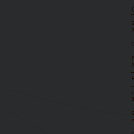
G
(
C
F
(
F
C
3
G
c
G