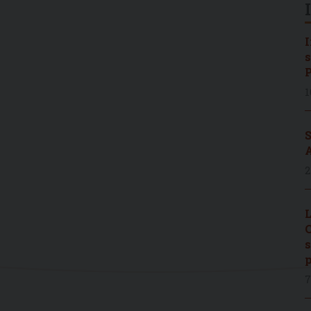
I
s
P
1
S
A
2
L
C
s
p
7