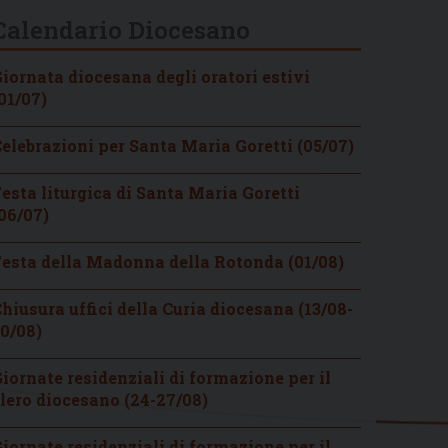
Calendario Diocesano
iornata diocesana degli oratori estivi
01/07)
elebrazioni per Santa Maria Goretti (05/07)
esta liturgica di Santa Maria Goretti
06/07)
esta della Madonna della Rotonda (01/08)
hiusura uffici della Curia diocesana (13/08-
0/08)
iornate residenziali di formazione per il
lero diocesano (24-27/08)
iornate residenziali di formazione per il