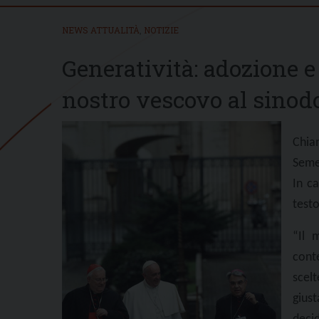
NEWS ATTUALITÀ
,
NOTIZIE
Generatività: adozione e 
nostro vescovo al sinod
Chia
Seme
In ca
testo
“Il 
cont
scel
gius