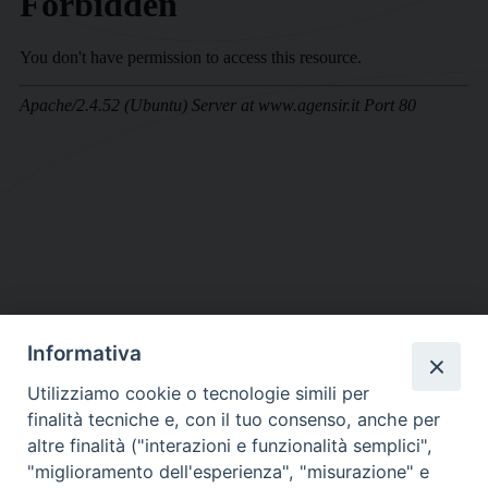
Informativa
DIOCESI SUBURBICARIA DI ALBANO
Utilizziamo cookie o tecnologie simili per
Contatti:
Tel.: 06.93268401 - Fax.: 06.9323844
finalità tecniche e, con il tuo consenso, anche per
E-mail:
curia@diocesidialbano.it
altre finalità ("interazioni e funzionalità semplici",
"miglioramento dell'esperienza", "misurazione" e
Orari:
dal Lunedì al Venerdì Ore: 9:00 - 13:00