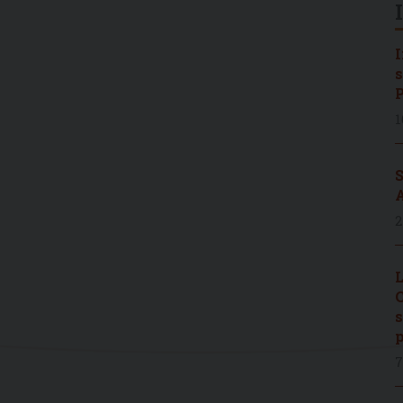
I
s
P
1
S
A
2
L
C
s
p
7