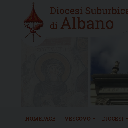
Skip
Home
to
new
content
HOMEPAGE
VESCOVO
DIOCESI