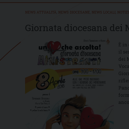
NEWS ATTUALITÀ
,
NEWS DIOCESANE
,
NEWS LOCALI
,
NOTIZ
Giornata diocesana dei 
È in
il s
dei 
Voca
Gior
rifle
Panc
form
anco