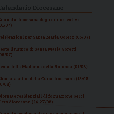
Calendario Diocesano
iornata diocesana degli oratori estivi
01/07)
elebrazioni per Santa Maria Goretti (05/07)
esta liturgica di Santa Maria Goretti
06/07)
esta della Madonna della Rotonda (01/08)
hiusura uffici della Curia diocesana (13/08-
0/08)
iornate residenziali di formazione per il
lero diocesano (24-27/08)
iornate residenziali di formazione per il