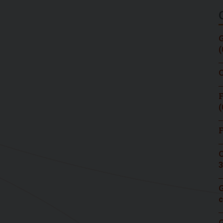
G
(
C
F
(
F
C
3
G
c
G