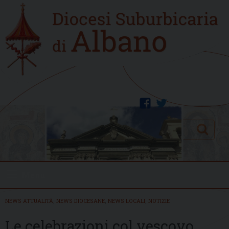
Skip
Home
to
new
content
facebook
twitter
Search
Menu
NEWS ATTUALITÀ
,
NEWS DIOCESANE
,
NEWS LOCALI
,
NOTIZIE
Le celebrazioni col vescovo