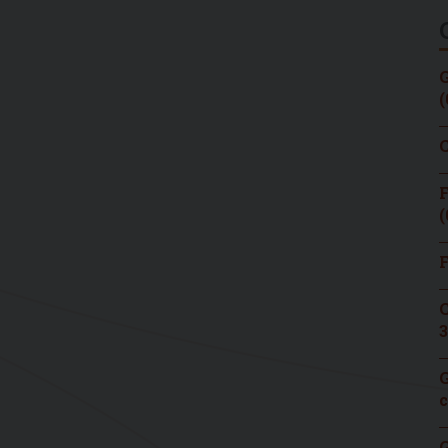
G
(
C
F
(
F
C
3
G
c
G