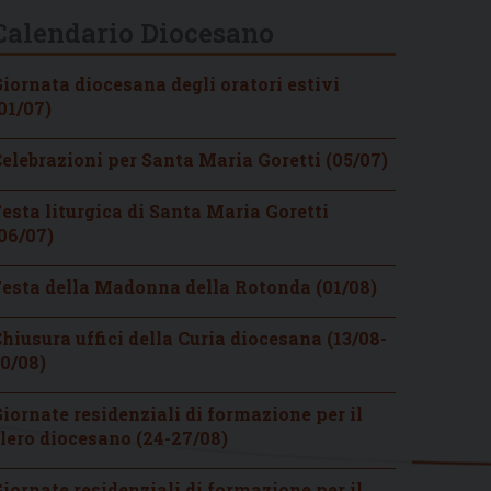
Calendario Diocesano
iornata diocesana degli oratori estivi
01/07)
elebrazioni per Santa Maria Goretti (05/07)
esta liturgica di Santa Maria Goretti
06/07)
esta della Madonna della Rotonda (01/08)
hiusura uffici della Curia diocesana (13/08-
0/08)
iornate residenziali di formazione per il
lero diocesano (24-27/08)
iornate residenziali di formazione per il