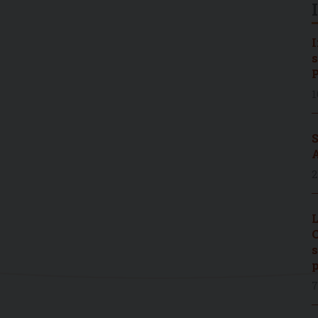
I
s
P
1
S
A
2
L
C
s
p
7