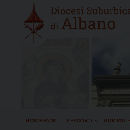
Skip
Home
to
new
content
HOMEPAGE
VESCOVO
DIOCESI