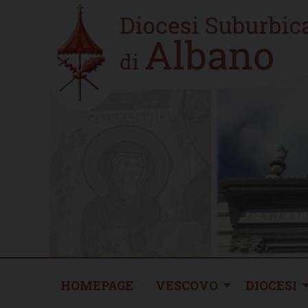
Skip
Home
to
new
content
HOMEPAGE
VESCOVO
DIOCESI