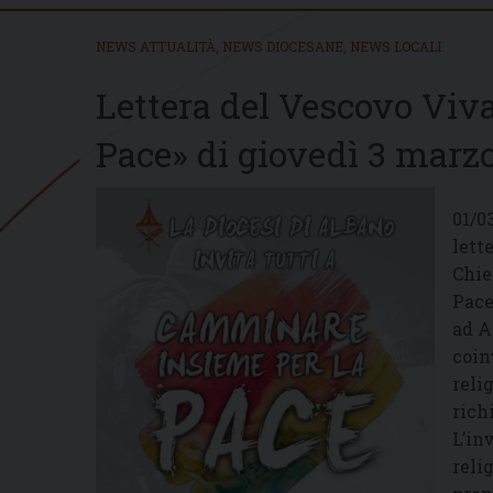
NEWS ATTUALITÀ
,
NEWS DIOCESANE
,
NEWS LOCALI
Lettera del Vescovo Viva
Pace» di giovedì 3 marzo
01/0
lette
Chie
Pace
ad A
coin
reli
rich
L’in
relig