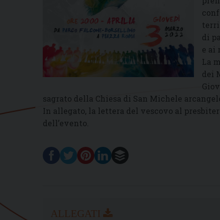
pren
conf
terr
di p
e ai
La m
dei 
Giov
sagrato della Chiesa di San Michele arcangel
In allegato, la lettera del vescovo al presbit
dell’evento.