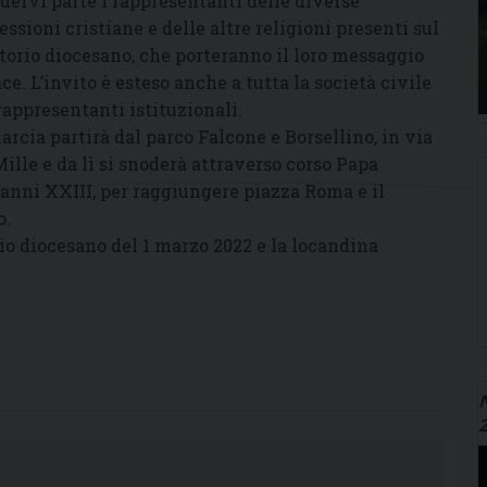
dervi parte i rappresentanti delle diverse
essioni cristiane e delle altre religioni presenti sul
itorio diocesano, che porteranno il loro messaggio
ace. L’invito è esteso anche a tutta la società civile
 rappresentanti istituzionali.
arcia partirà dal parco Falcone e Borsellino, in via
Mille e da lì si snoderà attraverso corso Papa
anni XXIII, per raggiungere piazza Roma e il
o.
erio diocesano del 1 marzo 2022 e la locandina
N