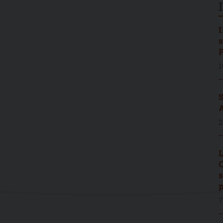
I
s
P
1
S
A
2
L
C
s
p
7