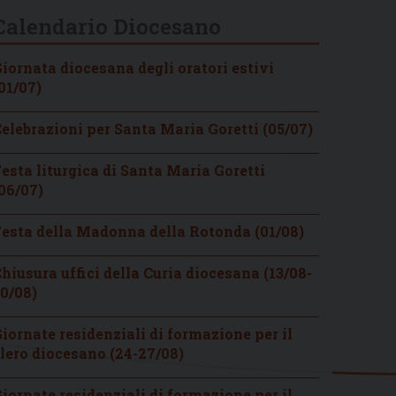
Calendario Diocesano
iornata diocesana degli oratori estivi
01/07)
elebrazioni per Santa Maria Goretti (05/07)
esta liturgica di Santa Maria Goretti
06/07)
esta della Madonna della Rotonda (01/08)
hiusura uffici della Curia diocesana (13/08-
0/08)
iornate residenziali di formazione per il
lero diocesano (24-27/08)
iornate residenziali di formazione per il