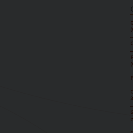
G
(
C
F
(
F
C
3
G
c
G