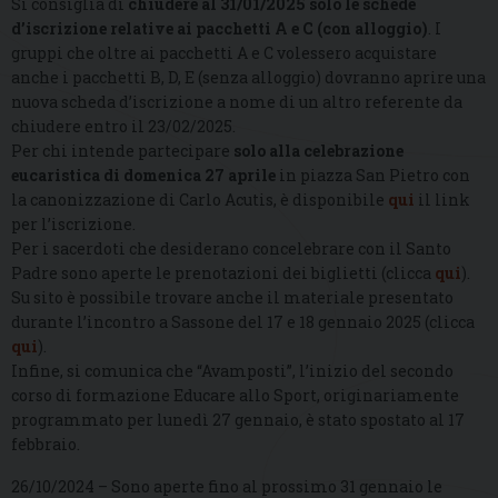
Si consiglia di
chiudere al 31/01/2025 solo le schede
d’iscrizione relative ai pacchetti A e C (con alloggio)
. I
gruppi che oltre ai pacchetti A e C volessero acquistare
anche i pacchetti B, D, E (senza alloggio) dovranno aprire una
nuova scheda d’iscrizione a nome di un altro referente da
chiudere entro il 23/02/2025.
Per chi intende partecipare
solo alla celebrazione
eucaristica di domenica 27 aprile
in piazza San Pietro con
la canonizzazione di Carlo Acutis, è disponibile
qui
il link
per l’iscrizione.
Per i sacerdoti che desiderano concelebrare con il Santo
Padre sono aperte le prenotazioni dei biglietti (clicca
qui
).
Su sito è possibile trovare anche il materiale presentato
durante l’incontro a Sassone del 17 e 18 gennaio 2025 (clicca
qui
).
Infine, si comunica che “Avamposti”, l’inizio del secondo
corso di formazione Educare allo Sport, originariamente
programmato per lunedì 27 gennaio, è stato spostato al 17
febbraio.
26/10/2024 – Sono aperte fino al prossimo 31 gennaio le