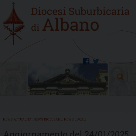
Skip
Home
to
new
content
facebook
twitter
Search
Menu
NEWS ATTUALITÀ
,
NEWS DIOCESANE
,
NEWS LOCALI
Aggiornamento del 24/01/2025