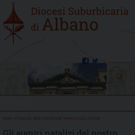
Skip
Home
to
new
content
facebook
twitter
Search
Menu
NEWS ATTUALITÀ
,
NEWS DIOCESANE
,
NEWS LOCALI
,
NOTIZIE
Gli auguri natalizi del nostro