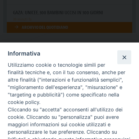
Informativa
DIOCESI SUBURBICARIA DI ALBANO
Utilizziamo cookie o tecnologie simili per
Contatti:
Tel.: 06.93268401 - Fax.: 06.9323844
finalità tecniche e, con il tuo consenso, anche per
E-mail:
curia@diocesidialbano.it
altre finalità ("interazioni e funzionalità semplici",
"miglioramento dell'esperienza", "misurazione" e
Orari:
dal Lunedì al Venerdì Ore: 9:00 - 13:00
"targeting e pubblicità") come specificato nella
cookie policy.
Orario ufficio Matrimoni:
Cliccando su "accetta" acconsenti all'utilizzo dei
Lunedì, Mercoledì e Venerdì, Ore 9:30 - 12:30
cookie. Cliccando su "personalizza" puoi avere
maggiori informazioni sui cookie utilizzati e
personalizzare le tue preferenze. Cliccando su