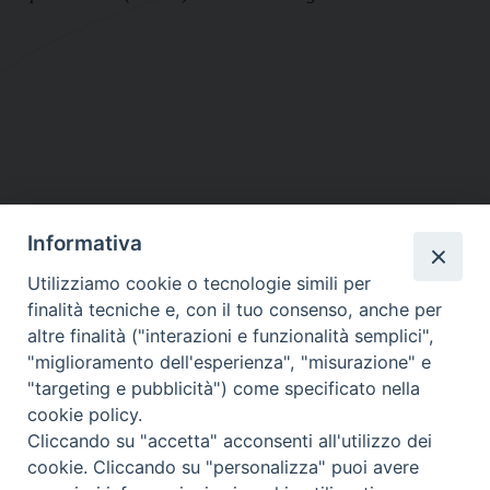
Informativa
DIOCESI SUBURBICARIA DI ALBANO
Utilizziamo cookie o tecnologie simili per
Contatti:
Tel.: 06.93268401 - Fax.: 06.9323844
finalità tecniche e, con il tuo consenso, anche per
E-mail:
curia@diocesidialbano.it
altre finalità ("interazioni e funzionalità semplici",
"miglioramento dell'esperienza", "misurazione" e
Orari:
dal Lunedì al Venerdì Ore: 9:00 - 13:00
"targeting e pubblicità") come specificato nella
cookie policy.
Orario ufficio Matrimoni:
Cliccando su "accetta" acconsenti all'utilizzo dei
Lunedì, Mercoledì e Venerdì, Ore 9:30 - 12:30
cookie. Cliccando su "personalizza" puoi avere