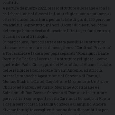
conflitto.
A partire da marzo 2022, presso strutture diocesane o con la
collaborazione di diversi istituti religiosi, sono stati accolti
oltre 80 nuclei familiari, per un totale di più di 200 persone
tra adulti e, soprattutto, minori. Alcuni di questi nel corso
del tempo hanno deciso di lasciare l’Italia per far rientro in
Ucraina o in altri luoghi.
In particolare, l’accoglienza è stata possibile in strutture
diocesane – come la casa di accoglienza “Cardinal Pizzardo”
a Torvaianica e la casa per papà separati “Monsignor Dante
Bernini” a Tor San Lorenzo -, in strutture religiose – come
quelle dei Padri Giuseppini del Murialdo, ad Albano Laziale,
delle religiose Francescane di Sant’Antonio, ad Ariccia,
presso le monache Agostiniane di Genzano di Roma, i
Monaci Studiti a Castel Gandolfo, le Missionarie Unitas in
Christo ad Patrem ad Anzio, Monache Agostiniane e i
Salesiani di Don Bosco a Genzano di Roma – e in strutture
parrocchiali come quelle della Caritas di Genzano di Roma
e della parrocchia San Luigi Gonzaga a Ciampino. Ancora,
diverse famiglie accoglienti hanno dato disponibilità per