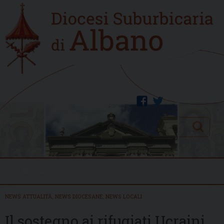
Skip
Home
to
new
content
facebook
twitter
Search
Menu
NEWS ATTUALITÀ
,
NEWS DIOCESANE
,
NEWS LOCALI
Il sostegno ai rifugiati Ucraini