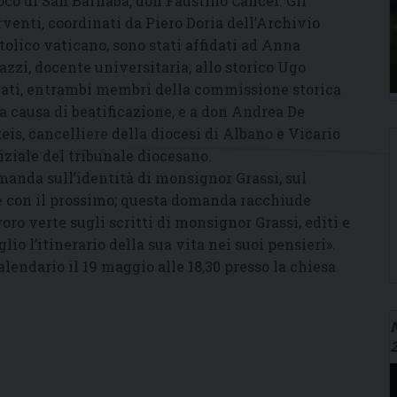
oco di San Barnaba, don Faustino Cancel. Gli
rventi, coordinati da Piero Doria dell’Archivio
tolico vaticano, sono stati affidati ad Anna
azzi, docente universitaria, allo storico Ugo
ati, entrambi membri della commissione storica
la causa di beatificazione, e a don Andrea De
eis, cancelliere della diocesi di Albano e Vicario
iziale del tribunale diocesano.
domanda sull’identità di monsignor Grassi, sul
 e con il prossimo; questa domanda racchiude
avoro verte sugli scritti di monsignor Grassi, editi e
io l’itinerario della sua vita nei suoi pensieri».
lendario il 19 maggio alle 18,30 presso la chiesa
N