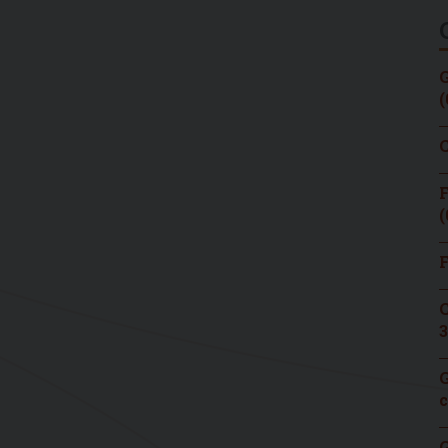
G
(
C
F
(
F
C
3
G
c
G