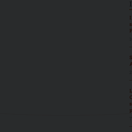
I
s
P
1
S
A
2
L
C
s
p
7