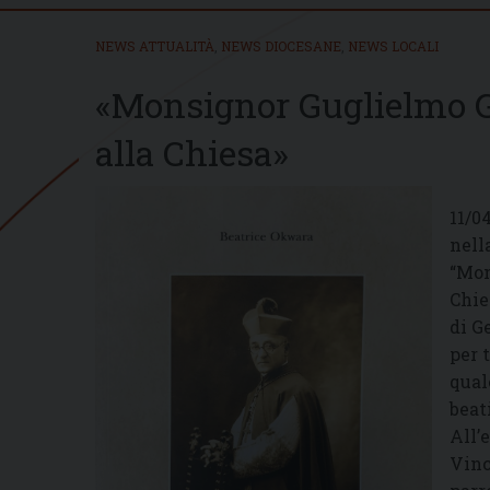
NEWS ATTUALITÀ
,
NEWS DIOCESANE
,
NEWS LOCALI
«Monsignor Guglielmo G
alla Chiesa»
11/0
nell
“Mon
Chie
di G
per 
qual
beat
All’
Vinc