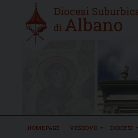
Skip
Home
to
new
content
HOMEPAGE
VESCOVO
DIOCESI