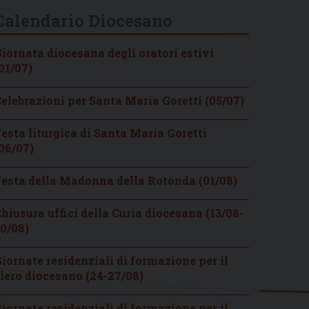
Calendario Diocesano
iornata diocesana degli oratori estivi
01/07)
elebrazioni per Santa Maria Goretti (05/07)
esta liturgica di Santa Maria Goretti
06/07)
esta della Madonna della Rotonda (01/08)
hiusura uffici della Curia diocesana (13/08-
0/08)
iornate residenziali di formazione per il
lero diocesano (24-27/08)
iornate residenziali di formazione per il