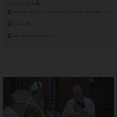
intenzioni di preghiera per il Santo Padre Francesco
SussidioRosario
AdorazioneEucaristica