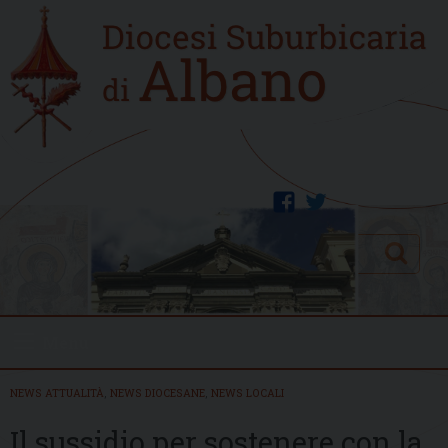
Skip
Home
to
new
content
facebook
twitter
Search
Menu
NEWS ATTUALITÀ
,
NEWS DIOCESANE
,
NEWS LOCALI
Il sussidio per sostenere con la