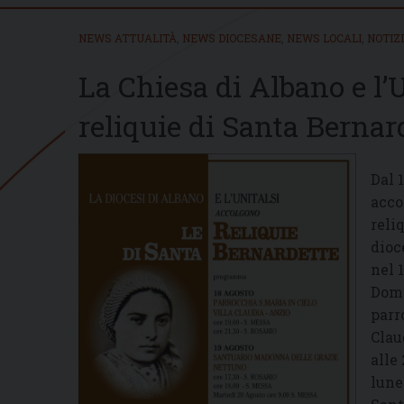
NEWS ATTUALITÀ
,
NEWS DIOCESANE
,
NEWS LOCALI
,
NOTIZ
La Chiesa di Albano e l’
reliquie di Santa Bernar
Dal 1
acco
reli
dioc
nel 
Dome
parr
Clau
alle 
lune