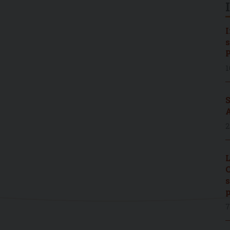
I
s
P
1
S
A
2
L
C
s
p
7