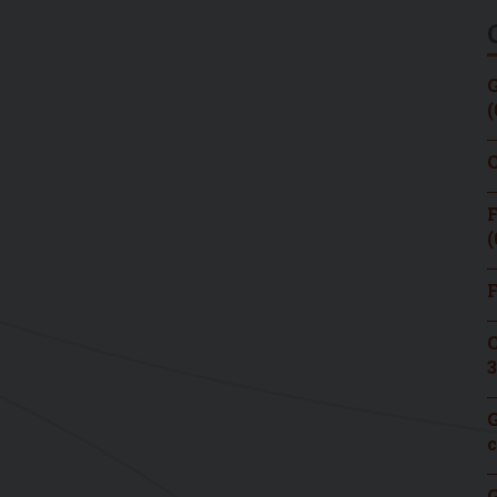
G
(
C
F
(
F
C
3
G
c
G