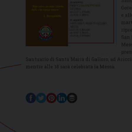
Sant
Goret
e al
mart
ripr
San 
Mess
pres
Santuario di Santa Maria di Galloro, ad Ariccia,
mentre alle 18 sarà celebrata la Messa.