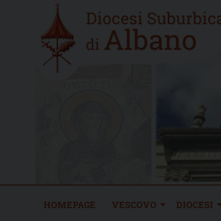
Skip
Home
to
new
content
HOMEPAGE
VESCOVO
DIOCESI