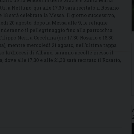
uario della Madonna delle Grazie e Santa Maria
ti, a Nettuno: qui alle 17,30 sarà recitato il Rosario
le 18 sarà celebrata la Messa. Il giorno successivo,
edì 20 agosto, dopo la Messa alle 9, le reliquie
enderanno il pellegrinaggio fino alla parrocchia
Filippo Neri, a Cecchina (ore 17,30 Rosario e 18,30
a), mentre mercoledì 21 agosto, nell’ultima tappa
so la diocesi di Albano, saranno accolte presso il
 dove alle 17,30 e alle 21,30 sarà recitato il Rosario,
N