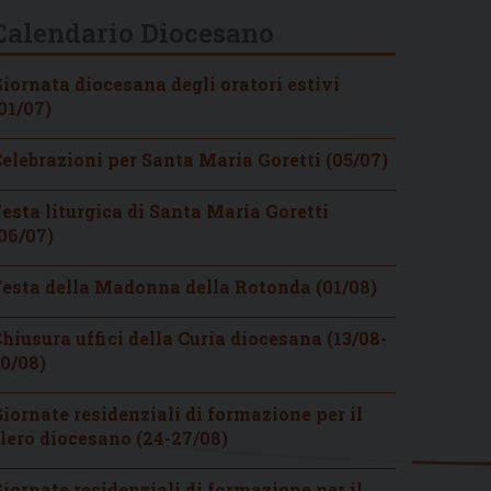
Calendario Diocesano
iornata diocesana degli oratori estivi
01/07)
elebrazioni per Santa Maria Goretti (05/07)
esta liturgica di Santa Maria Goretti
06/07)
esta della Madonna della Rotonda (01/08)
hiusura uffici della Curia diocesana (13/08-
0/08)
iornate residenziali di formazione per il
lero diocesano (24-27/08)
iornate residenziali di formazione per il