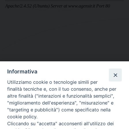
Informativa
DIOCESI SUBURBICARIA DI ALBANO
Utilizziamo cookie o tecnologie simili per
Contatti:
Tel.: 06.93268401 - Fax.: 06.9323844
finalità tecniche e, con il tuo consenso, anche per
E-mail:
curia@diocesidialbano.it
altre finalità ("interazioni e funzionalità semplici",
"miglioramento dell'esperienza", "misurazione" e
Orari:
dal Lunedì al Venerdì Ore: 9:00 - 13:00
"targeting e pubblicità") come specificato nella
cookie policy.
Orario ufficio Matrimoni:
Cliccando su "accetta" acconsenti all'utilizzo dei
Lunedì, Mercoledì e Venerdì, Ore 9:30 - 12:30