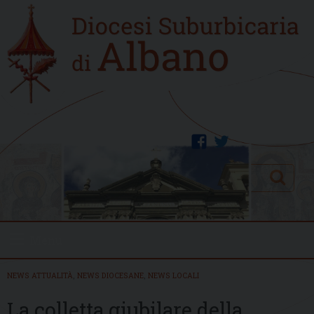
Skip
Home
to
new
content
facebook
twitter
Search
Menu
NEWS ATTUALITÀ
,
NEWS DIOCESANE
,
NEWS LOCALI
La colletta giubilare della