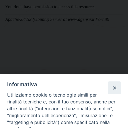
Informativa
DIOCESI SUBURBICARIA DI ALBANO
Utilizziamo cookie o tecnologie simili per
Contatti:
Tel.: 06.93268401 - Fax.: 06.9323844
finalità tecniche e, con il tuo consenso, anche per
E-mail:
curia@diocesidialbano.it
altre finalità ("interazioni e funzionalità semplici",
"miglioramento dell'esperienza", "misurazione" e
Orari:
dal Lunedì al Venerdì Ore: 9:00 - 13:00
"targeting e pubblicità") come specificato nella