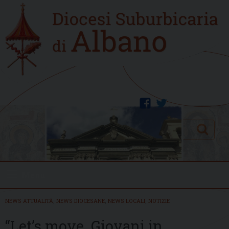
Skip
Home
to
new
content
facebook
twitter
Search
Menu
NEWS ATTUALITÀ
,
NEWS DIOCESANE
,
NEWS LOCALI
,
NOTIZIE
“Let’s move. Giovani in