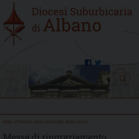
Skip
Home
to
new
content
facebook
twitter
Search
Menu
NEWS ATTUALITÀ
,
NEWS DIOCESANE
,
NEWS LOCALI
Messa di ringraziamento