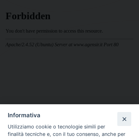
Informativa
DIOCESI SUBURBICARIA DI ALBANO
Utilizziamo cookie o tecnologie simili per
Contatti:
Tel.: 06.93268401 - Fax.: 06.9323844
finalità tecniche e, con il tuo consenso, anche per