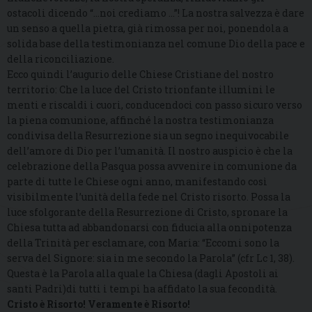
ostacoli dicendo “…noi crediamo …”! La nostra salvezza è dare
un senso a quella pietra, già rimossa per noi, ponendola a
solida base della testimonianza nel comune Dio della pace e
della riconciliazione.
Ecco quindi l’augurio delle Chiese Cristiane del nostro
territorio: Che la luce del Cristo trionfante illumini le
menti e riscaldi i cuori, conducendoci con passo sicuro verso
la piena comunione, affinché la nostra testimonianza
condivisa della Resurrezione sia un segno inequivocabile
dell’amore di Dio per l’umanità. Il nostro auspicio è che la
celebrazione della Pasqua possa avvenire in comunione da
parte di tutte le Chiese ogni anno, manifestando così
visibilmente l’unità della fede nel Cristo risorto. Possa la
luce sfolgorante della Resurrezione di Cristo, spronare la
Chiesa tutta ad abbandonarsi con fiducia alla onnipotenza
della Trinità per esclamare, con Maria: “Eccomi sono la
serva del Signore: sia in me secondo la Parola” (cfr Lc 1, 38).
Questa è la Parola alla quale la Chiesa (dagli Apostoli ai
santi Padri)di tutti i tempi ha affidato la sua fecondità.
Cristo è Risorto! Veramente è Risorto!