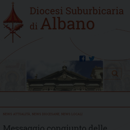
Skip
Home
to
new
content
facebook
twitter
Search
Menu
NEWS ATTUALITÀ
,
NEWS DIOCESANE
,
NEWS LOCALI
Messaggio congiunto delle