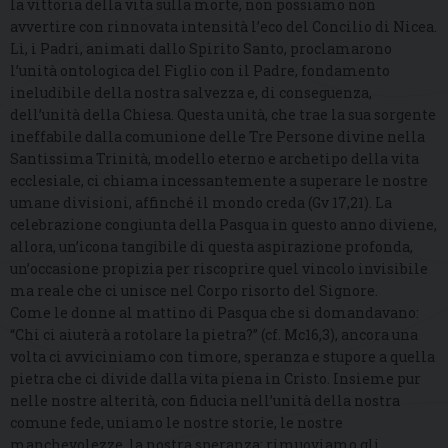
la vittoria della vita sulla morte, non possiamo non
avvertire con rinnovata intensità l’eco del Concilio di Nicea.
Lì, i Padri, animati dallo Spirito Santo, proclamarono
l’unità ontologica del Figlio con il Padre, fondamento
ineludibile della nostra salvezza e, di conseguenza,
dell’unità della Chiesa. Questa unità, che trae la sua sorgente
ineffabile dalla comunione delle Tre Persone divine nella
Santissima Trinità, modello eterno e archetipo della vita
ecclesiale, ci chiama incessantemente a superare le nostre
umane divisioni, affinché il mondo creda (Gv 17,21). La
celebrazione congiunta della Pasqua in questo anno diviene,
allora, un’icona tangibile di questa aspirazione profonda,
un’occasione propizia per riscoprire quel vincolo invisibile
ma reale che ci unisce nel Corpo risorto del Signore.
Come le donne al mattino di Pasqua che si domandavano:
“Chi ci aiuterà a rotolare la pietra?” (cf. Mc16,3), ancora una
volta ci avviciniamo con timore, speranza e stupore a quella
pietra che ci divide dalla vita piena in Cristo. Insieme pur
nelle nostre alterità, con fiducia nell’unità della nostra
comune fede, uniamo le nostre storie, le nostre
manchevolezze, la nostra speranza; rimuoviamo gli