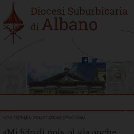
Skip
Home
to
new
content
facebook
twitter
Search
Menu
NEWS ATTUALITÀ
,
NEWS DIOCESANE
,
NEWS LOCALI
«Mi fido di noi», al via anche