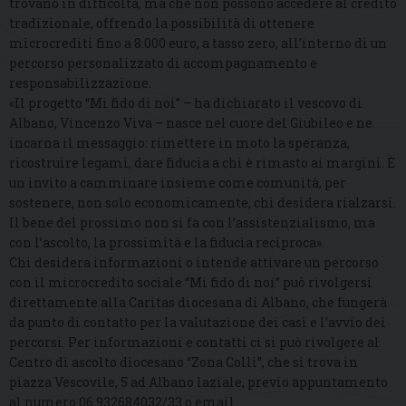
trovano in difficoltà, ma che non possono accedere al credito
tradizionale, offrendo la possibilità di ottenere
microcrediti fino a 8.000 euro, a tasso zero, all’interno di un
percorso personalizzato di accompagnamento e
responsabilizzazione.
«Il progetto “Mi fido di noi” – ha dichiarato il vescovo di
Albano, Vincenzo Viva – nasce nel cuore del Giubileo e ne
incarna il messaggio: rimettere in moto la speranza,
ricostruire legami, dare fiducia a chi è rimasto ai margini. È
un invito a camminare insieme come comunità, per
sostenere, non solo economicamente, chi desidera rialzarsi.
Il bene del prossimo non si fa con l’assistenzialismo, ma
con l’ascolto, la prossimità e la fiducia reciproca».
Chi desidera informazioni o intende attivare un percorso
con il microcredito sociale “Mi fido di noi” può rivolgersi
direttamente alla Caritas diocesana di Albano, che fungerà
da punto di contatto per la valutazione dei casi e l’avvio dei
percorsi. Per informazioni e contatti ci si può rivolgere al
Centro di ascolto diocesano “Zona Colli”, che si trova in
piazza Vescovile, 5 ad Albano laziale, previo appuntamento
al numero 06.932684032/33 o email