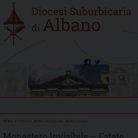
Skip
Home
to
new
content
facebook
twitter
Search
Menu
NEWS ATTUALITÀ
,
NEWS DIOCESANE
,
NEWS LOCALI
Monastero Invisibile – Estate