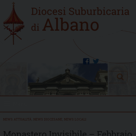
Skip
Home
to
new
content
facebook
twitter
Search
Menu
NEWS ATTUALITÀ
,
NEWS DIOCESANE
,
NEWS LOCALI
Monastero Invisibile – Febbraio