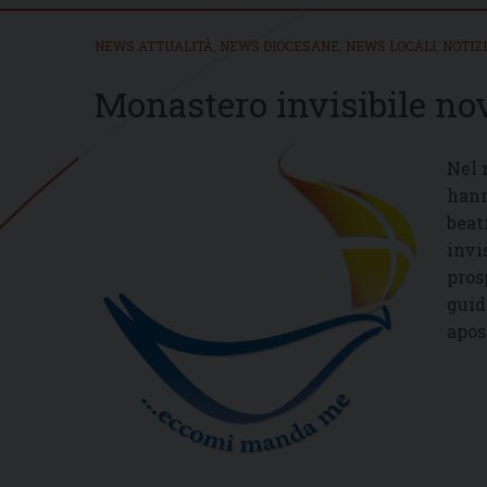
NEWS ATTUALITÀ
,
NEWS DIOCESANE
,
NEWS LOCALI
,
NOTIZ
Monastero invisibile n
Nel 
hann
beat
invi
pros
guid
apos