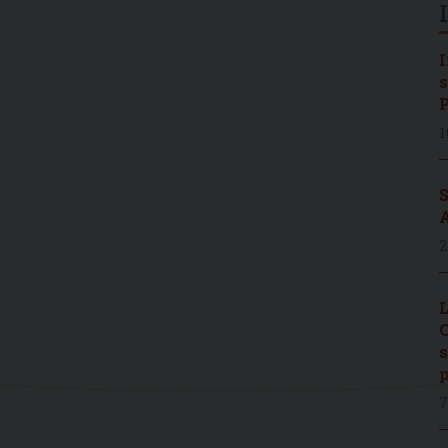
I
s
P
1
S
A
2
L
C
s
p
7