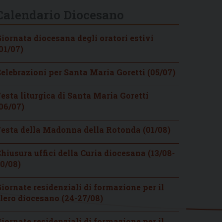
Calendario Diocesano
iornata diocesana degli oratori estivi
01/07)
elebrazioni per Santa Maria Goretti (05/07)
esta liturgica di Santa Maria Goretti
06/07)
esta della Madonna della Rotonda (01/08)
hiusura uffici della Curia diocesana (13/08-
0/08)
iornate residenziali di formazione per il
lero diocesano (24-27/08)
iornate residenziali di formazione per il