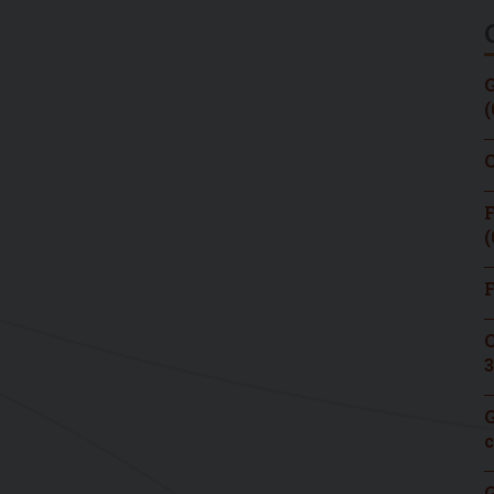
G
(
C
F
(
F
C
3
G
c
G