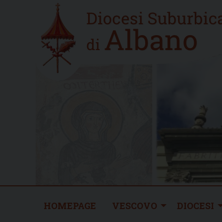
Skip
Home
to
new
content
HOMEPAGE
VESCOVO
DIOCESI