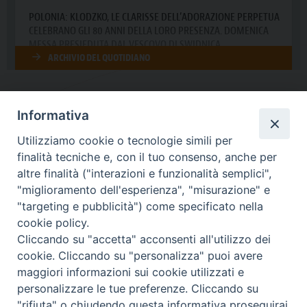
Informativa
DIOCESI SUBURBICARIA DI ALBANO
Utilizziamo cookie o tecnologie simili per
Contatti:
Tel.: 06.93268401 - Fax.: 06.9323844
finalità tecniche e, con il tuo consenso, anche per
E-mail:
curia@diocesidialbano.it
altre finalità ("interazioni e funzionalità semplici",
"miglioramento dell'esperienza", "misurazione" e
Orari:
dal Lunedì al Venerdì Ore: 9:00 - 13:00
"targeting e pubblicità") come specificato nella
cookie policy.
Orario ufficio Matrimoni:
Cliccando su "accetta" acconsenti all'utilizzo dei
Lunedì, Mercoledì e Venerdì, Ore 9:30 - 12:30
cookie. Cliccando su "personalizza" puoi avere
maggiori informazioni sui cookie utilizzati e
personalizzare le tue preferenze. Cliccando su
"rifiuta" o chiudendo questa informativa proseguirai