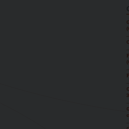
G
(
C
F
(
F
C
3
G
c
G