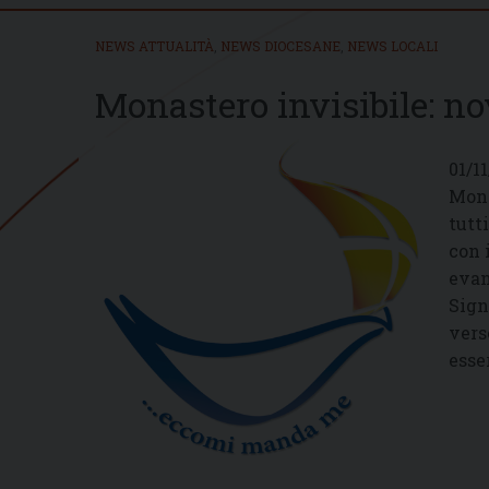
NEWS ATTUALITÀ
,
NEWS DIOCESANE
,
NEWS LOCALI
Monastero invisibile: n
01/1
Mona
tutt
con 
evan
Sign
vers
esse