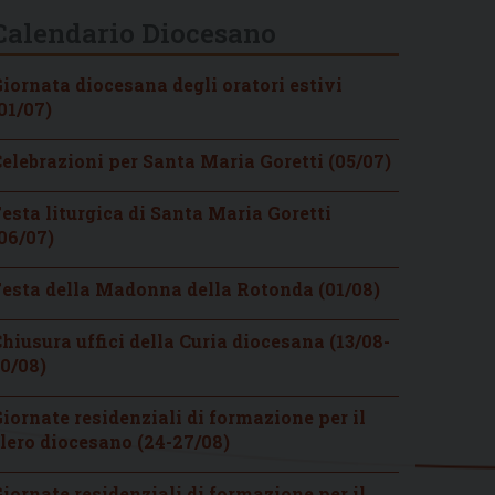
Calendario Diocesano
iornata diocesana degli oratori estivi
01/07)
elebrazioni per Santa Maria Goretti (05/07)
esta liturgica di Santa Maria Goretti
06/07)
esta della Madonna della Rotonda (01/08)
hiusura uffici della Curia diocesana (13/08-
0/08)
iornate residenziali di formazione per il
lero diocesano (24-27/08)
iornate residenziali di formazione per il