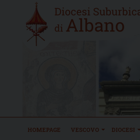
Skip
Home
to
new
content
HOMEPAGE
VESCOVO
DIOCESI