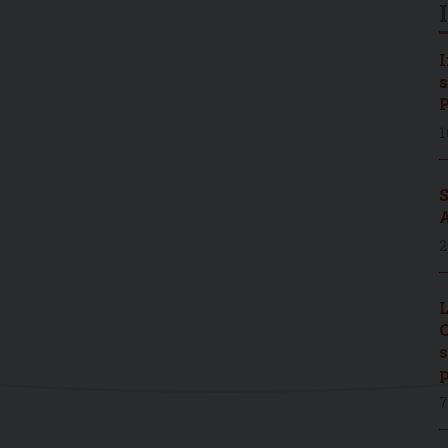
I
s
P
1
S
A
2
L
C
s
p
7