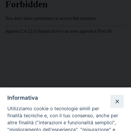
Informativa
DIOCESI SUBURBICARIA DI ALBANO
Utilizziamo cookie o tecnologie simili per
Contatti:
Tel.: 06.93268401 - Fax.: 06.9323844
finalità tecniche e, con il tuo consenso, anche per
E-mail:
curia@diocesidialbano.it
altre finalità ("interazioni e funzionalità semplici",
"miglioramento dell'esperienza", "misurazione" e