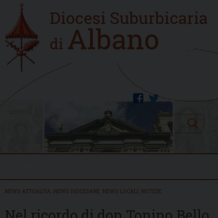
Skip
Home
to
new
content
facebook
twitter
Search
Menu
NEWS ATTUALITÀ
,
NEWS DIOCESANE
,
NEWS LOCALI
,
NOTIZIE
Nel ricordo di don Tonino Bello